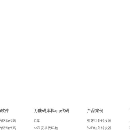
动软件
万能码库和app代码
产品案例
的驱动代码
C库
蓝牙红外转发器
的驱动代码
so和安卓代码包
WiFi红外转发器