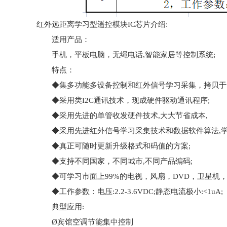
红外远距离学习型遥控模块IC芯片介绍:
适用产品：
手机，平板电脑，无绳电话,智能家居等控制系统;
特点：
◆集多功能多设备控制和红外信号学习采集，拷贝于
◆采用类I2C通讯技术，现成硬件驱动通讯程序;
◆采用先进的单管收发硬件技术,大大节省成本,
◆采用先进红外信号学习采集技术和数据软件算法,学
◆真正可随时更新升级格式和码值的方案;
◆支持不同国家，不同城市,不同产品编码;
◆可学习市面上99%的电视，风扇，DVD，卫星机，机顶
◆工作参数：电压:2.2-3.6VDC;静态电流极小:<1uA;
典型应用:
Ø宾馆空调节能集中控制