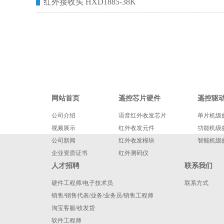
红外接收头 HXD1885-38K
网站首页
遥控芯片硬件
遥控驱
公司介绍
语音红外收发芯片
单片机级
视频展示
红外收发元件
功能机级
公司新闻
红外收发模块
智能机级
企业资质证书
红外测码仪
人才招聘
联系我们
硬件工程师/电子技术员
联系方式
销售/销售代表/业务/业务员/销售工程师
淘宝客服/收发货
软件工程师