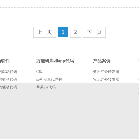
上一页
1
2
下一页
动软件
万能码库和app代码
产品案例
的驱动代码
C库
蓝牙红外转发器
的驱动代码
so和安卓代码包
WiFi红外转发器
的驱动代码
苹果ios代码